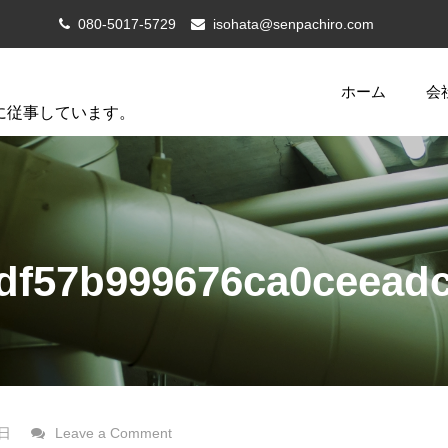
080-5017-5729
isohata@senpachiro.com
ホーム
会
に従事しています。
df57b999676ca0ceead
on
0日
Leave a Comment