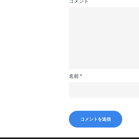
コメント
シ
ョ
ン
名前
*