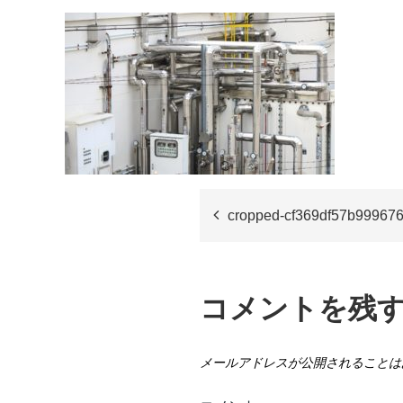
cropped-cf369df57b99967
投
稿
コメントを残
ナ
ビ
メールアドレスが公開されることは
ゲ
ー