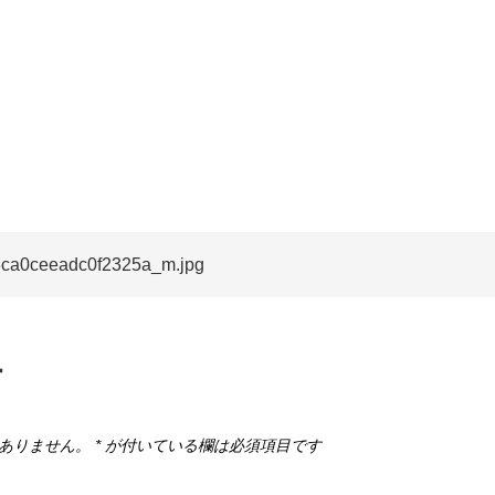
cropped-
cf369df57b999676ca0ceeadc0f2325a_m.jp
6ca0ceeadc0f2325a_m.jpg
す
ありません。
*
が付いている欄は必須項目です