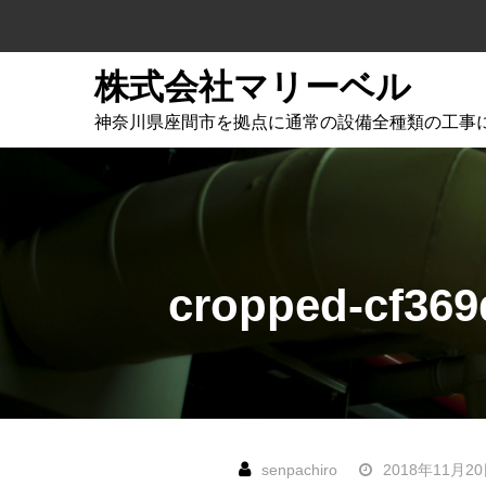
Skip
to
content
株式会社マリーベル
神奈川県座間市を拠点に通常の設備全種類の工事
cropped-cf369
2018年11月2